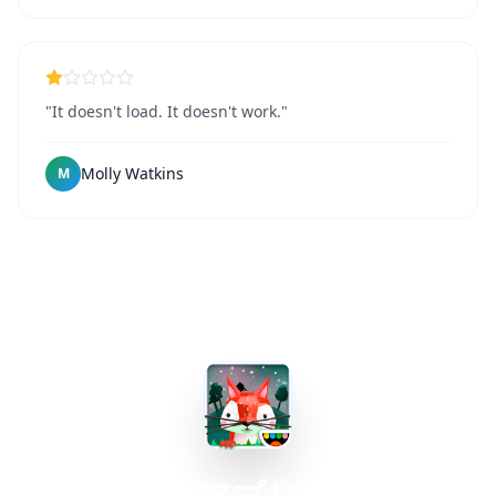
"It doesn't load. It doesn't work."
Molly Watkins
M
今すぐアプリを入手