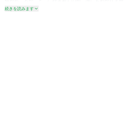
何が起こるか、どこに行き着くのか、誰にもわかりませ
ん。
続きを読みます
大自然の魔法をお楽しみください!
***
TOCA BOCA についてToca Boca では、遊びにはお子様の
想像力を刺激し世界を学ぶことのできるパワーがあると信
じています。そして、お子様がクリエイティブに楽しく自
分らしく遊べるよう、すべての製品はお子様の視点でデザ
インされています。数々の賞を受賞している Toca Boca
のアプリは、楽しく安全でゴールのない自由な遊びを提供
し、世界 215 か国で 1 億 3000 万回以上ダウンロードされ
ています。Toca Boca およびその製品群について、詳しく
は tocaboca.com をご覧ください。
個人情報保護方針弊社は個人情報の保護を最優先課題と捉
えています。弊社の個人情報の取扱いに関する詳細につい
ては、弊社の個人情報保護方針
（http://tocaboca.com/privacy）をご覧ください。