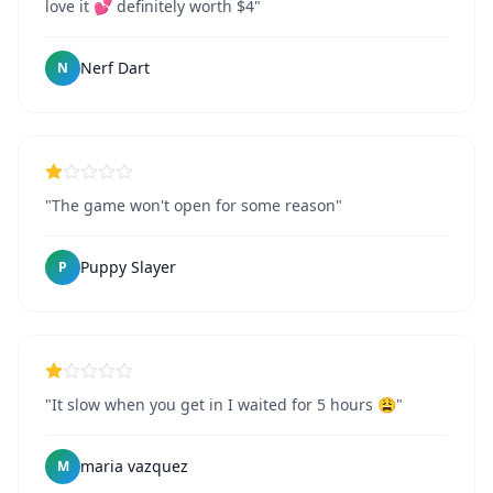
love it 💕 definitely worth $4"
Nerf Dart
N
"The game won't open for some reason"
Puppy Slayer
P
"It slow when you get in I waited for 5 hours 😩"
maria vazquez
M